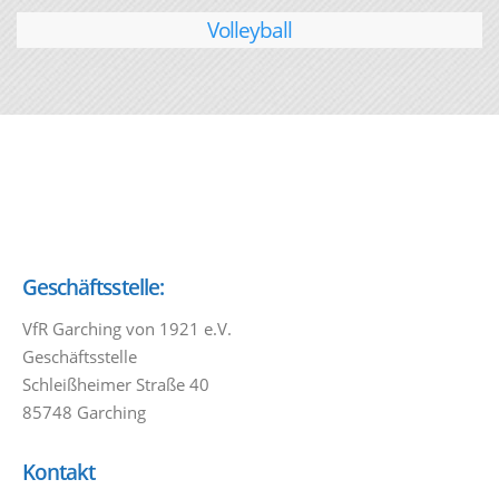
Volleyball
Geschäftsstelle:
VfR Garching von 1921 e.V.
Geschäftsstelle
Schleißheimer Straße 40
85748 Garching
Kontakt