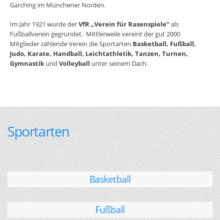
Garching im Münchener Norden.
Im Jahr 1921 wurde der
VfR „Verein für Rasenspiele“
als
Fußballverein gegründet. Mittlerweile vereint der gut 2000
Mitglieder zählende Verein die Sportarten
Basketball, Fußball,
Judo, Karate, Handball, Leichtathletik, Tanzen, Turnen,
Gymnastik
und
Volleyball
unter seinem Dach.
Sportarten
Basketball
Fußball