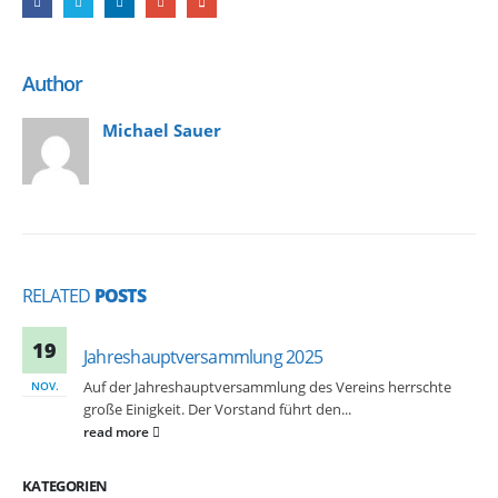
Author
Michael Sauer
RELATED
POSTS
19
Jahreshauptversammlung 2025
Auf der Jahreshauptversammlung des Vereins herrschte
NOV.
große Einigkeit. Der Vorstand führt den...
read more
KATEGORIEN