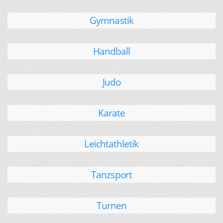
Gymnastik
Handball
Judo
Karate
Leichtathletik
Tanzsport
Turnen