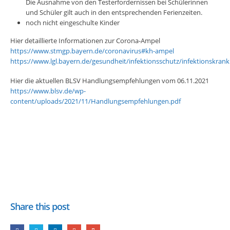
Die Ausnahme von den Testerfordernissen bei Schülerinnen
und Schüler gilt auch in den entsprechenden Ferienzeiten.
noch nicht eingeschulte Kinder
Hier detaillierte Informationen zur Corona-Ampel
https://www.stmgp.bayern.de/coronavirus#kh-ampel
https://www.lgl.bayern.de/gesundheit/infektionsschutz/infektionskra
Hier die aktuellen BLSV Handlungsempfehlungen vom 06.11.2021
https://www.blsv.de/wp-
content/uploads/2021/11/Handlungsempfehlungen.pdf
Share this post