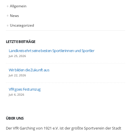
Allgemein
News
Uncategorized
LETZTE BEITRÄGE
Landkreis ehrt seine besten Sportlerinnen und Sportler
Juli 25, 2026
Wir bilden die Zukunft aus
Juli 22, 2026
VfR goes Festumzug
Juli 6, 2026
ÜBER UNS
Der VfR Garching von 1921 e.V. ist der größte Sportverein der Stadt