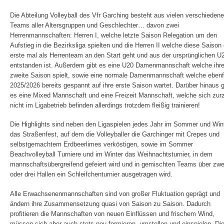
Die Abteilung Volleyball des Vfr Garching besteht aus vielen verschieden
Teams aller Altersgruppen und Geschlechter… davon zwei
Herrenmannschaften: Herren I, welche letzte Saison Relegation um den
Aufstieg in die Bezirksliga spielten und die Herren II welche diese Saison
erste mal als Herrenteam an den Start geht und aus der ursprünglichen U
entstanden ist. Außerdem gibt es eine U20 Damenmannschaft welche ihr
zweite Saison spielt, sowie eine normale Damenmannschaft welche ebenf
2025/2026 bereits gespannt auf ihre erste Saison wartet. Darüber hinaus g
es eine Mixed Mannschaft und eine Freizeit Mannschaft, welche sich zurz
nicht im Ligabetrieb befinden allerdings trotzdem fleißig trainieren!
Die Highlights sind neben den Ligaspielen jedes Jahr im Sommer und Win
das Straßenfest, auf dem die Volleyballer die Garchinger mit Crepes und
selbstgemachtem Erdbeerlimes verköstigen, sowie im Sommer
Beachvolleyball Turniere und im Winter das Weihnachtsturnier, in dem
mannschaftsübergreifend gefeiert wird und in gemischten Teams über zwe
oder drei Hallen ein Schleifchenturnier ausgetragen wird.
Alle Erwachsenenmannschaften sind von großer Fluktuation geprägt und
ändern ihre Zusammensetzung quasi von Saison zu Saison. Dadurch
profitieren die Mannschaften von neuen Einflüssen und frischem Wind,
müssen sich aber auch stets neu formieren, umstellen und einspielen. Di