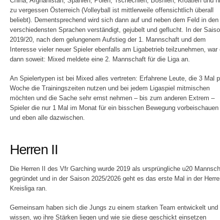
China, Afghanistan, Spanien, Polen, Tschechien, Bosnien, Kroatien und n
zu vergessen Österreich (Volleyball ist mittlerweile offensichtlich überall
beliebt). Dementsprechend wird sich dann auf und neben dem Feld in den
verschiedensten Sprachen verständigt, gejubelt und geflucht. In der Sais
2019/20, nach dem gelungenem Aufstieg der 1. Mannschaft und dem
Interesse vieler neuer Spieler ebenfalls am Ligabetrieb teilzunehmen, war
dann soweit: Mixed meldete eine 2. Mannschaft für die Liga an.
An Spielertypen ist bei Mixed alles vertreten: Erfahrene Leute, die 3 Mal p
Woche die Trainingszeiten nutzen und bei jedem Ligaspiel mitmischen
möchten und die Sache sehr ernst nehmen – bis zum anderen Extrem –
Spieler die nur 1 Mal im Monat für ein bisschen Bewegung vorbeischauen
und eben alle dazwischen.
Herren II
Die Herren II des Vfr Garching wurde 2019 als ursprüngliche u20 Mannsch
gegründet und in der Saison 2025/2026 geht es das erste Mal in der Herr
Kreisliga ran.
Gemeinsam haben sich die Jungs zu einem starken Team entwickelt und
wissen, wo ihre Stärken liegen und wie sie diese geschickt einsetzen