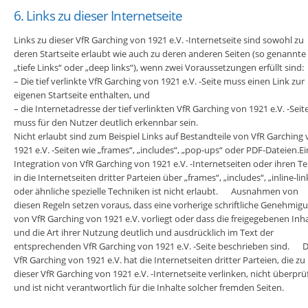
6. Links zu dieser Internetseite
Links zu dieser VfR Garching von 1921 e.V. -Internetseite sind sowohl zu
deren Startseite erlaubt wie auch zu deren anderen Seiten (so genannte
„tiefe Links“ oder „deep links“), wenn zwei Voraussetzungen erfüllt sind:
– Die tief verlinkte VfR Garching von 1921 e.V. -Seite muss einen Link zur
eigenen Startseite enthalten, und
– die Internetadresse der tief verlinkten VfR Garching von 1921 e.V. -Seit
muss für den Nutzer deutlich erkennbar sein.
Nicht erlaubt sind zum Beispiel Links auf Bestandteile von VfR Garching
1921 e.V. -Seiten wie „frames“, „includes“, „pop-ups“ oder PDF-Dateien.E
Integration von VfR Garching von 1921 e.V. -Internetseiten oder ihren Te
in die Internetseiten dritter Parteien über „frames“, „includes“, „inline-lin
oder ähnliche spezielle Techniken ist nicht erlaubt. Ausnahmen von
diesen Regeln setzen voraus, dass eine vorherige schriftliche Genehmig
von VfR Garching von 1921 e.V. vorliegt oder dass die freigegebenen Inh
und die Art ihrer Nutzung deutlich und ausdrücklich im Text der
entsprechenden VfR Garching von 1921 e.V. -Seite beschrieben sind. 
VfR Garching von 1921 e.V. hat die Internetseiten dritter Parteien, die zu
dieser VfR Garching von 1921 e.V. -Internetseite verlinken, nicht überprü
und ist nicht verantwortlich für die Inhalte solcher fremden Seiten.