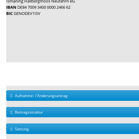
Ismaning Hallbergmoos Neufahrn eG
IBAN
DE84 7009 3400 0000 2466 62
BIC
GENODEV1ISV
Aufnahme- / Änderungsantrag
Beitragsstruktur
Satzung