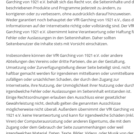
Garching von 1921 e.V. behält sich das Recht vor, die Seiteninhalte und d
beschriebenen Produkte und Programme jederzeit zu ändern, zu
korrigieren oder zu verbessern, ohne ausdrücklich darauf hinzuweise
Weder garantiert noch behauptet der VfR Garching von 1921 e.V., dass d
Informationen auf der Internetseite richtig oder vollständig sind. Der Vf
Garching von 1921 e.V. übernimmt keine Verantwortung oder Haftung f
Fehler oder Auslassungen in den Seiteninhalten. Daher sollten
Seitenbenutzer die Inhalte stets mit Vorsicht einschätzen.
Insbesondere können der VfR Garching von 1921 e.V. oder andere
Abteilungen des Vereins oder dritte Parteien, die an der Gestaltung,
Umsetzung oder Zurverfügungstellung dieser Seite beteiligt sind, nicht
haftbar gemacht werden für irgendeinen mittelbaren oder unmittelbare
zufälligen oder ursächlichen Schaden, der durch den Zugang zur
Internetseite, ihre Nutzung, der Unmöglichkeit ihrer Nutzung oder durc
irgendwelche Fehler oder Auslassungen im Seiteninhalt entstanden ist.
Einige Rechtsordnungen erlauben den Ausschluss einer gesetzlicher
Gewährleistung nicht, deshalb gelten die genannten Ausschlüsse
möglicherweise nicht überall. Außerdem übernimmt der VfR Garching v
1921 e.V. keine Verantwortung und kann für irgendwelche Schäden (inkl.
Viren) der Computerausrüstung oder anderen Eigentums, die mit dem
Zugang oder dem Gebrauch der Seite zusammenhängen oder weil
irgendwelches Material, Daten, Texte, Bilder, Videos, oder Musik von der