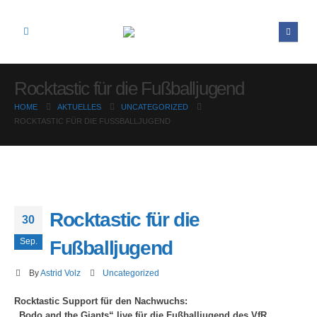
Rocktastic für die Fußballjugend
HOME
AKTUELLES
UNCATEGORIZED
ROCKTASTIC FÜR DIE FUSSBALLJUGEND
Rocktastic für die
30
Sep.
Fußballjugend
By
Astrid Volz
Uncategorized
Rocktastic Support für den Nachwuchs:
„Bodo and the Giants“ live für die Fußballjugend des VfR