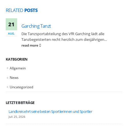
RELATED
POSTS
21
Garching Tanzt
Die Tanzsportabteilung des VfR Garching lädt alle
AUG.
Tanzbegeisterten recht herzlich zum diesjährigen...
read more
KATEGORIEN
Allgemein
News
Uncategorized
LETZTE BEITRÄGE
Landkreis ehrt seine besten Sportlerinnen und Sportler
Juli 25, 2026