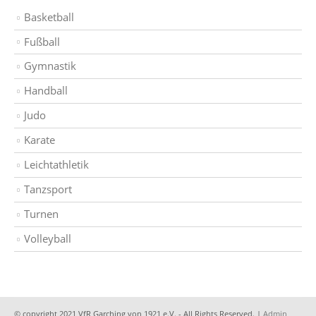
Basketball
Fußball
Gymnastik
Handball
Judo
Karate
Leichtathletik
Tanzsport
Turnen
Volleyball
© copyright 2021 VfR Garching von 1921 e.V. - All Rights Reserved. |
Admin