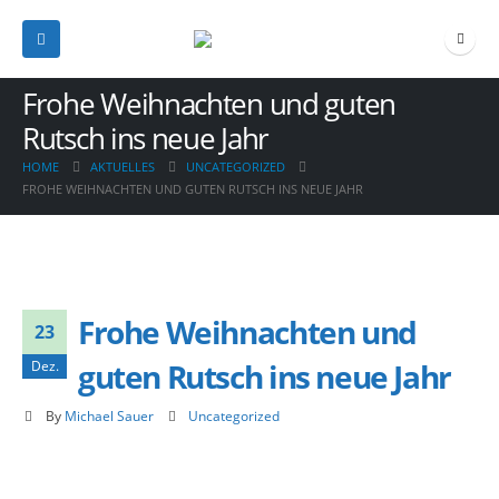
Frohe Weihnachten und guten
Rutsch ins neue Jahr
HOME
AKTUELLES
UNCATEGORIZED
FROHE WEIHNACHTEN UND GUTEN RUTSCH INS NEUE JAHR
Frohe Weihnachten und
23
guten Rutsch ins neue Jahr
Dez.
By
Michael Sauer
Uncategorized