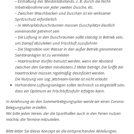
– Einhaltung des Mindestabstands, z. B. durch die Nicht-
Inbetriebnahme von jeder zweiten Dusche, etc.
– Zwischen Waschbecken und Duschen ist ein wirksamer
Spritzschutz erforderlich
– In Mehrplatzduschräumen müssen Duschplätze deutlich
voneinander getrennt sein
– Die Lüftung in den Duschräumen sollte ständig in Betrieb sein,
um Dampf abzuleiten und Frischluft zuzuführen
– Die Stagnation von Wasser in den außer Betrieb genommenen
Sanitäranlagen ist zu vermeiden
– Haartrockner dürfen benutzt werden, wenn der Abstand
zwischen den Geräten mindestens 2 Meter beträgt. Die Griffe der
Haartrockner müssen regelmäßig desinfiziert werden.
Die Nutzung von sog. Jetstream-Geräte ist nicht erlaubt
Vorhandene Lüftungsanlagen sollen technisch so eingestellt sein,
dass ein Optimum an Frischluftzufuhr erfolgen kann.
In Anlehnung an den Sommerbelegungsplan werde wir einen Corona-
Belegungsplan erstellen.
Wir bitte jeden Verein, der die Sporthallen auch in den Ferien nutzen
möchte, die Termine mitzuteilen.
Bitte leiten Sie dieses Konzept an die entsprechenden Abteilungen,