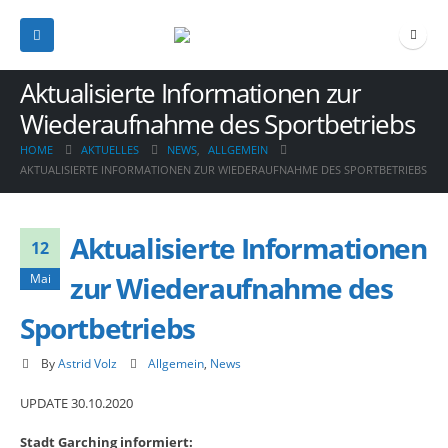
Aktualisierte Informationen zur
Wiederaufnahme des Sportbetriebs
HOME
AKTUELLES
NEWS
,
ALLGEMEIN
AKTUALISIERTE INFORMATIONEN ZUR WIEDERAUFNAHME DES SPORTBETRIEBS
Aktualisierte Informationen
12
zur Wiederaufnahme des
Mai
Sportbetriebs
By
Astrid Volz
Allgemein
,
News
UPDATE 30.10.2020
Stadt Garching informiert: